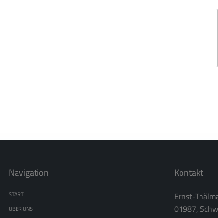
Navigation
Kontakt
Ernst-Thälm
START
01987, Schw
ÜBER UNS