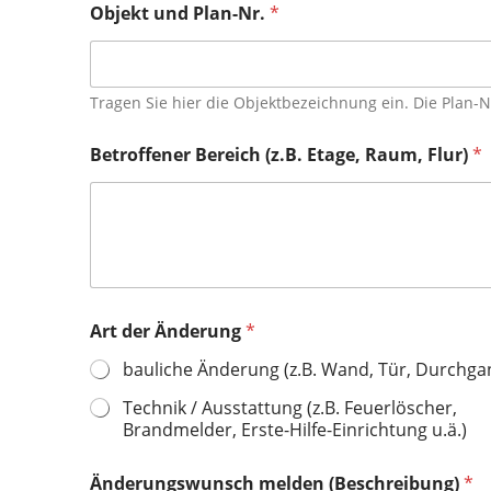
Objekt und Plan-Nr.
*
Tragen Sie hier die Objektbezeichnung ein. Die Plan-Nr
Ä
Betroffener Bereich (z.B. Etage, Raum, Flur)
*
n
d
e
r
u
n
g
s
w
Art der Änderung
*
u
n
bauliche Änderung (z.B. Wand, Tür, Durchga
s
Technik / Ausstattung (z.B. Feuerlöscher,
c
h
Brandmelder, Erste-Hilfe-Einrichtung u.ä.)
I
h
Änderungswunsch melden (Beschreibung)
*